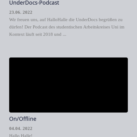
UnderDocs-Podcast
23.06. 2022
Wir freuen uns, auf HalloHalle die UnderDocs begrüßen zu
dürfen! Der Podcast des studentischen Arbeitskreises Uni im
Kontext läuft seit 2018 und ...
On/Offline
04.04. 2022
Hallo Halle!