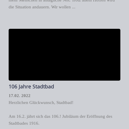
mehr Menschen in alltägliche Not. Trotz allem Hoffen wird
die Situation andauern. Wir wollen ...
106 Jahre Stadtbad
17.02. 2022
Herzlichen Glückwunsch, Stadtbad!
Am 16.2. jährt sich das 106.! Jubiläum der Eröffnung des
Stadtbades 1916.