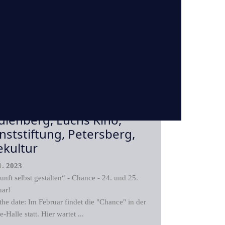
ance-Messe, Atelier
nther Graf, Volksbühne
ulenberg, Luchs Kino,
nststiftung, Petersberg,
ekultur
1. 2023
nft selbst gestalten“ - Chance - 24. und 25.
uar!
the date: Im Februar findet die "Chance" in der
-Halle statt. Hier wartet ...