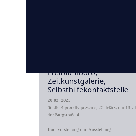
Studio 4, Hans-Rainer Ott
Rausch, Philipp Eichhorn,
Freiraumbüro,
Zeitkunstgalerie,
Selbsthilfekontaktstelle
20.03. 2023
Studio 4 proudly presents, 25. März, um 18 Uh
der Burgstraße 4
Buchvorstellung und Ausstellung