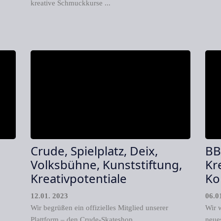
kreative Schmuckkurse ...
Crude, Spielplatz, Deix,
BB
Volksbühne, Kunststiftung,
Kr
Kreativpotentiale
Ko
12.01. 2023
06.0
Wir begrüßen ein offizielles Mitglied unserer
Wir 
Plattform – den Crude-Skateshop
neues