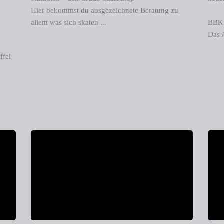
Hier bekommst du ausgezeichnete Beratung zu
allem was sich skaten ...
BBK: 
Das A
ffel