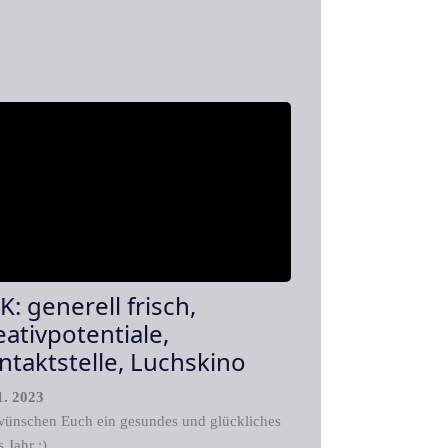
K: generell frisch,
eativpotentiale,
ntaktstelle, Luchskino
1. 2023
wünschen Euch ein gesundes und glückliches
 Jahr :)