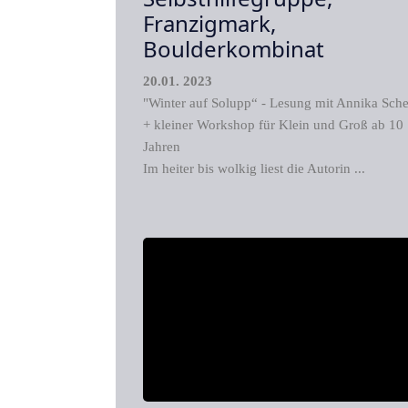
Franzigmark,
Boulderkombinat
20.01. 2023
"Winter auf Solupp“ - Lesung mit Annika Sche
+ kleiner Workshop für Klein und Groß ab 10
Jahren
Im heiter bis wolkig liest die Autorin ...