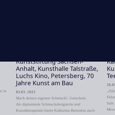
o
Atelier Bernsteinerie,
Ch
Selbsthilfekontaktstelle,
Gu
Kunststiftung Sachsen-
Ka
Anhalt, Kunsthalle Talstraße,
Ku
Luchs Kino, Petersberg, 70
Te
Jahre Kunst am Bau
26.0
r in
„Zuku
03.03. 2023
Febr
Mach deinen eigenen Schmuck!, Gutschein
Safe 
Als diplomierte Schmuckdesignerin und
Messe
Kunsttherapeutin bietet Katharina Bernstein auch