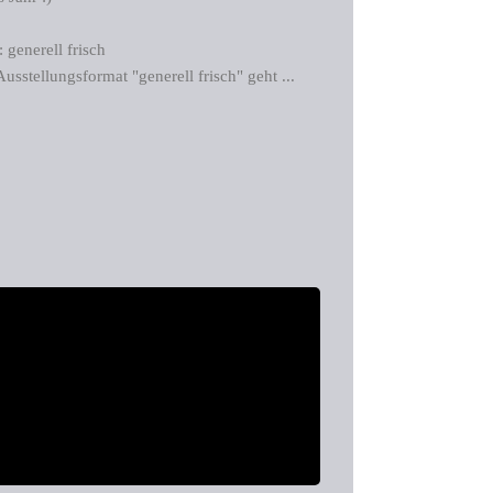
generell frisch
usstellungsformat "generell frisch" geht ...