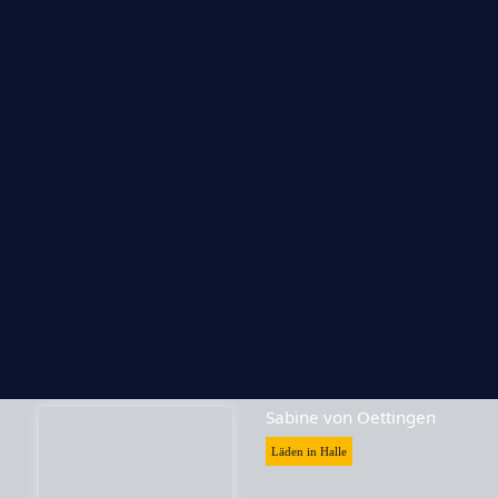
Teekultur
Läden in Halle
Skrabak
Läden in Halle
Sabine von Oettingen
Läden in Halle