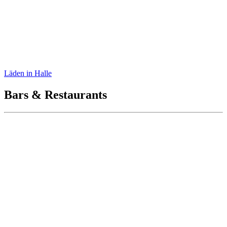
Ötzi
Läden in Halle
Bars & Restaurants
Ökoase Vegetarisches Bistro