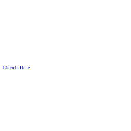
Zeitkunstgalerie
Läden in Halle
Lolalü