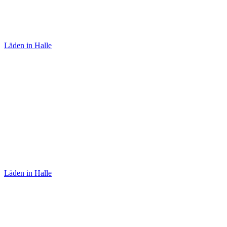
Skrabak
Läden in Halle
Sabine von Oettingen
Läden in Halle