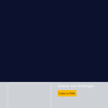
Teekultur
Läden in Halle
Skrabak
Läden in Halle
Sabine von Oettingen
Läden in Halle