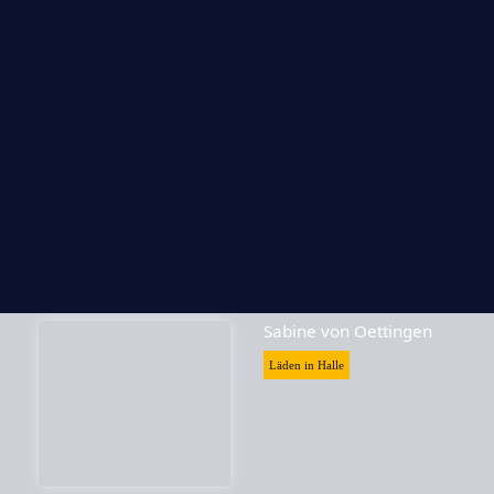
Skrabak
Läden in Halle
Sabine von Oettingen
Läden in Halle