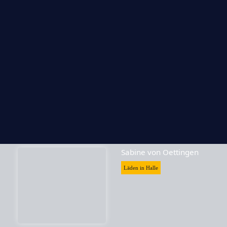
Skrabak
Läden in Halle
Sabine von Oettingen
Läden in Halle