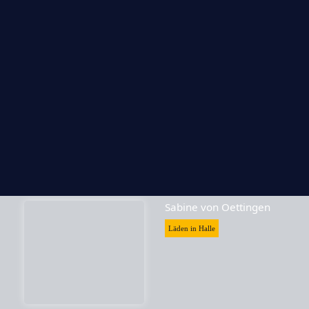
Skrabak
Läden in Halle
Sabine von Oettingen
Läden in Halle