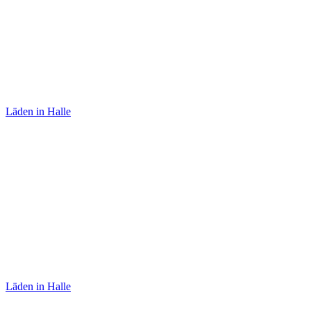
Skrabak
Läden in Halle
Sabine von Oettingen
Läden in Halle