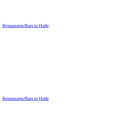
Ökoase Vegetarisches Bistro
Restaurants/Bars in Halle
KUMARA Soulfood Organic Restaurant
Restaurants/Bars in Halle