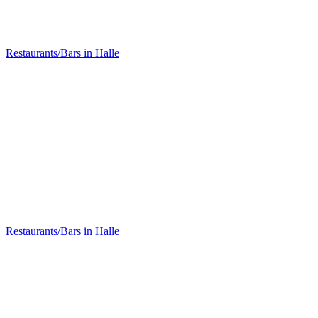
KUMARA Soulfood Organic Restaurant
Restaurants/Bars in Halle
7Gramm Café
Restaurants/Bars in Halle