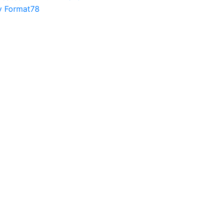
y Format78