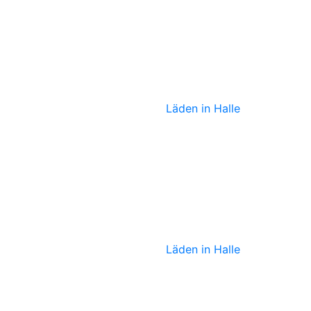
Skrabak
Läden in Halle
Sabine von
Oettingen
Läden in Halle