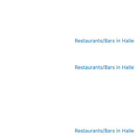
Soulfood
Organic
Restaurant
Restaurants/Bars in Halle
7Gramm Café
Restaurants/Bars in Halle
Café-Bar-
Restaurant N8
Restaurants/Bars in Halle