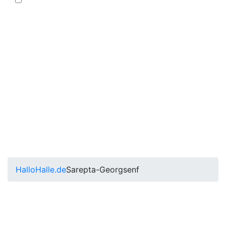
HalloHalle.de
Sarepta-Georgsenf