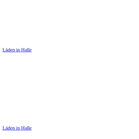
Skrabak
Läden in Halle
Sabine von Oettingen
Läden in Halle