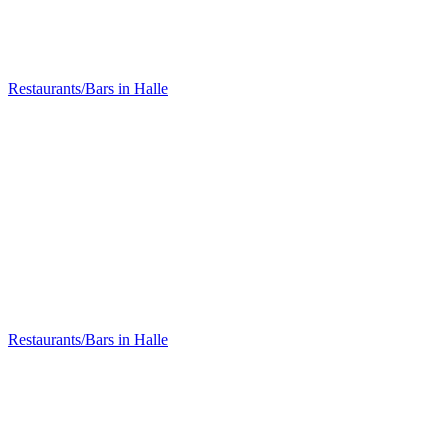
Ökoase Vegetarisches Bistro
Restaurants/Bars in Halle
KUMARA Soulfood Organic Restaurant
Restaurants/Bars in Halle