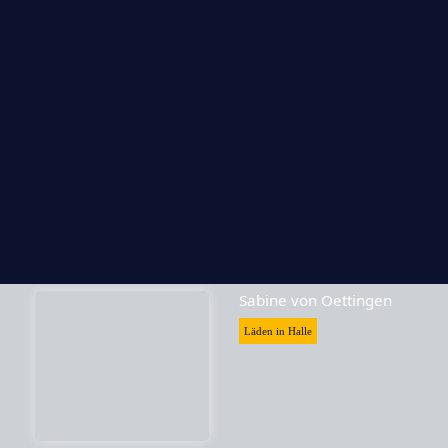
Skrabak
Läden in Halle
Sabine von Oettingen
Läden in Halle