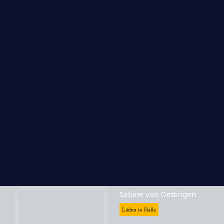
Teekultur
Läden in Halle
Skrabak
Läden in Halle
Sabine von Oettingen
Läden in Halle