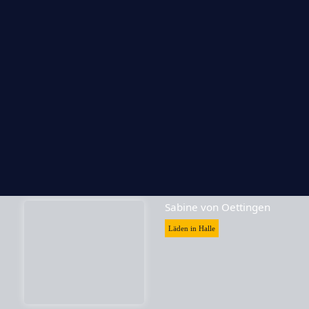
Skrabak
Läden in Halle
Sabine von Oettingen
Läden in Halle