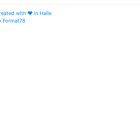
reated with ♥ in Halle
y Format78