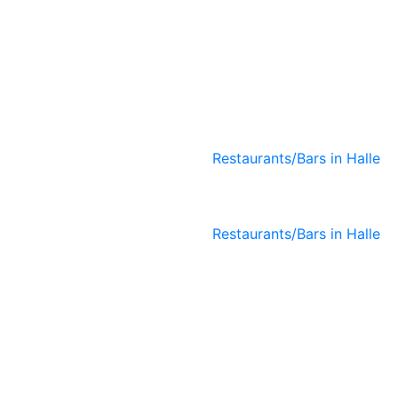
KUMARA
Soulfood
Organic
Restaurant
Restaurants/Bars in Halle
7Gramm Café
Restaurants/Bars in Halle
Café-Bar-
Restaurant N8