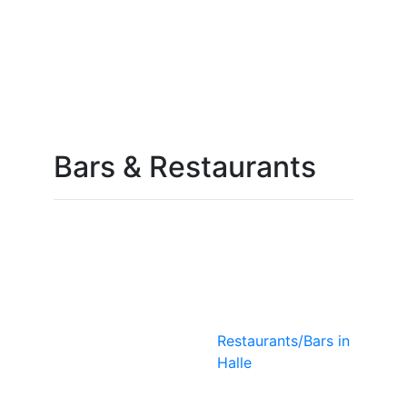
Bars & Restaurants
lerie
Ökoase
Vegetarisches
Bistro
Restaurants/Bars in
Halle
KUMARA