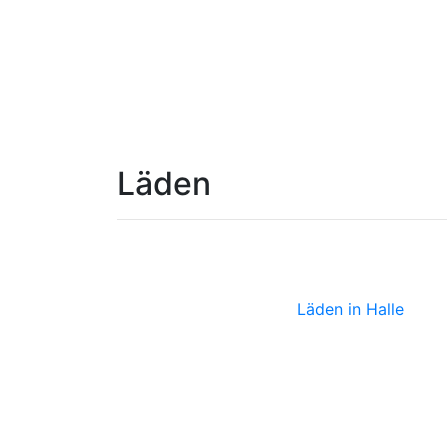
Läden
Zeitkunstga
Läden in Halle
Lolalü