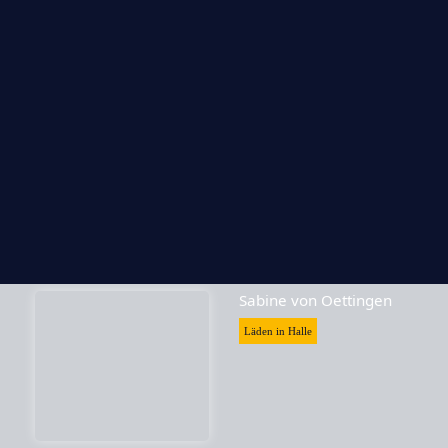
Skrabak
Läden in Halle
Sabine von Oettingen
Läden in Halle