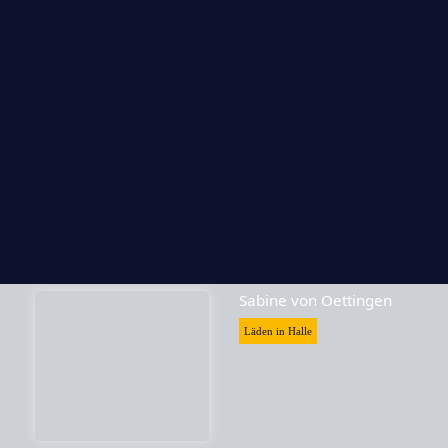
Skrabak
Läden in Halle
Sabine von Oettingen
Läden in Halle