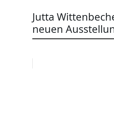
Jutta Wittenbech
neuen Ausstellu