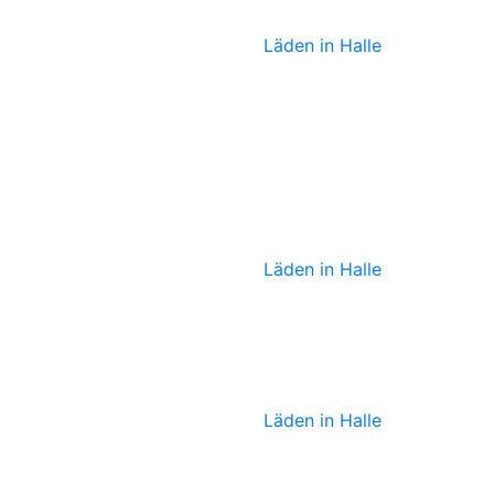
Skrabak
Läden in Halle
Sabine von
Oettingen
Läden in Halle
Ötzi
Läden in Halle