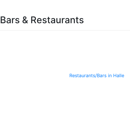
Bars & Restaurants
Ökoase
Vegetarisches
Bistro
Restaurants/Bars in Halle
KUMARA
Soulfood
Organic
Restaurant