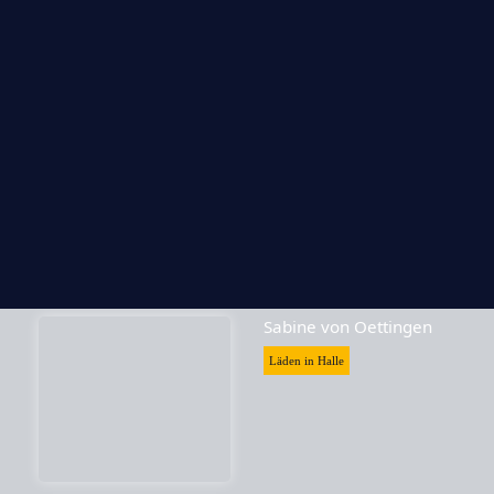
Skrabak
Läden in Halle
Sabine von Oettingen
Läden in Halle