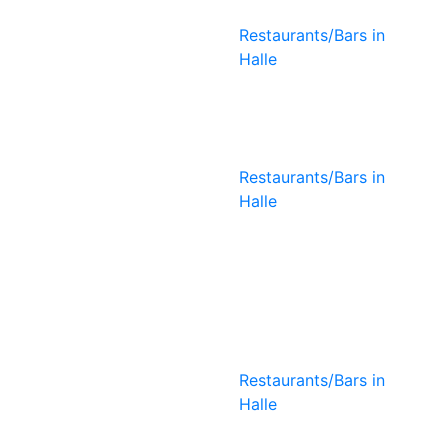
Restaurants/Bars in
Halle
7Gramm
Café
Restaurants/Bars in
Halle
Café-Bar-
Restaurant
N8
Restaurants/Bars in
Halle