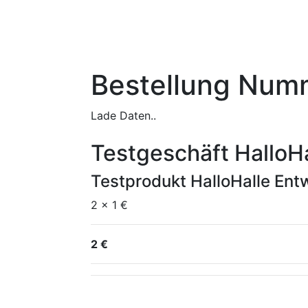
Bestellung Num
Lade Daten..
Testgeschäft HalloHa
Testprodukt HalloHalle Entw
2 x 1 €
2 €