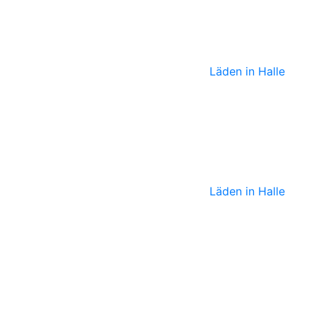
Teekultur
Läden in Halle
Skrabak
Läden in Halle
Sabine von
Oettingen