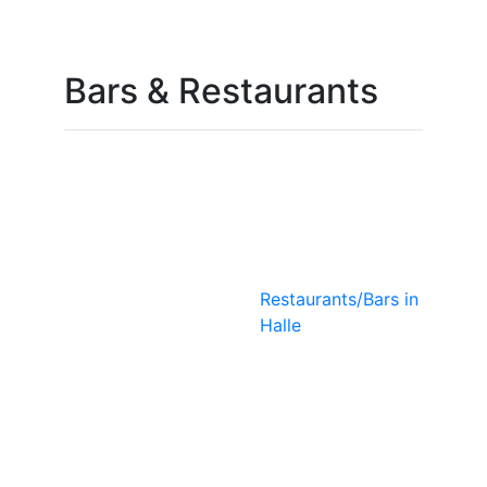
Bars & Restaurants
lerie
Ökoase
Vegetarisches
Bistro
Restaurants/Bars in
Halle
KUMARA
Soulfood
Organic
Restaurant