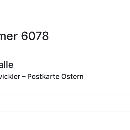
mer 6078
lle
ickler – Postkarte Ostern